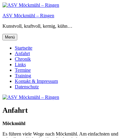
Zum
Inhalt
ASV Möckmühl – Ringen
springen
Kunstvoll, kraftvoll, kernig, kühn…
Menü
Startseite
Anfahrt
Chronik
Links
Termine
Training
Kontakt & Impressum
Datenschutz
Anfahrt
Möckmühl
Es führen viele Wege nach Möckmühl. Am einfachsten und