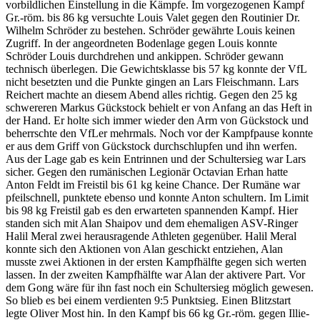
vorbildlichen Einstellung in die Kämpfe. Im vorgezogenen Kampf
Gr.-röm. bis 86 kg versuchte Louis Valet gegen den Routinier Dr.
Wilhelm Schröder zu bestehen. Schröder gewährte Louis keinen
Zugriff. In der angeordneten Bodenlage gegen Louis konnte
Schröder Louis durchdrehen und ankippen. Schröder gewann
technisch überlegen. Die Gewichtsklasse bis 57 kg konnte der VfL
nicht besetzten und die Punkte gingen an Lars Fleischmann. Lars
Reichert machte an diesem Abend alles richtig. Gegen den 25 kg
schwereren Markus Gückstock behielt er von Anfang an das Heft in
der Hand. Er holte sich immer wieder den Arm von Gückstock und
beherrschte den VfLer mehrmals. Noch vor der Kampfpause konnte
er aus dem Griff von Gückstock durchschlupfen und ihn werfen.
Aus der Lage gab es kein Entrinnen und der Schultersieg war Lars
sicher. Gegen den rumänischen Legionär Octavian Erhan hatte
Anton Feldt im Freistil bis 61 kg keine Chance. Der Rumäne war
pfeilschnell, punktete ebenso und konnte Anton schultern. Im Limit
bis 98 kg Freistil gab es den erwarteten spannenden Kampf. Hier
standen sich mit Alan Shaipov und dem ehemaligen ASV-Ringer
Halil Meral zwei herausragende Athleten gegenüber. Halil Meral
konnte sich den Aktionen von Alan geschickt entziehen, Alan
musste zwei Aktionen in der ersten Kampfhälfte gegen sich werten
lassen. In der zweiten Kampfhälfte war Alan der aktivere Part. Vor
dem Gong wäre für ihn fast noch ein Schultersieg möglich gewesen.
So blieb es bei einem verdienten 9:5 Punktsieg. Einen Blitzstart
legte Oliver Most hin. In den Kampf bis 66 kg Gr.-röm. gegen Illie-