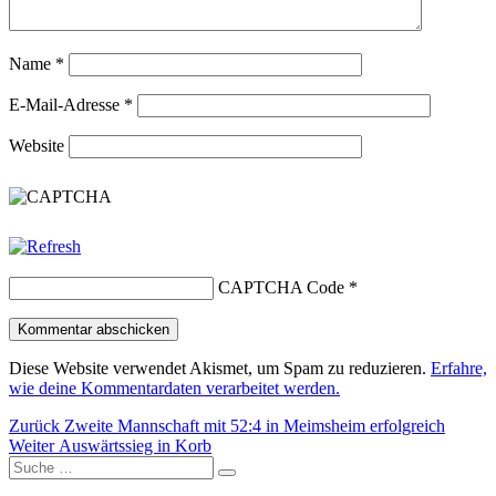
Name
*
E-Mail-Adresse
*
Website
CAPTCHA Code
*
Diese Website verwendet Akismet, um Spam zu reduzieren.
Erfahre,
wie deine Kommentardaten verarbeitet werden.
Beitragsnavigation
Vorheriger
Zurück
Zweite Mannschaft mit 52:4 in Meimsheim erfolgreich
Nächster
Beitrag:
Weiter
Auswärtssieg in Korb
Suche
Beitrag:
Suchen
nach: