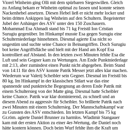
Viorel Winheim ging Olli mit dem spürbaren Siegeswillen. Gleich
zu Anfang bekam er Winheim optimal zu fassen und konnte seinen
Nackenhebel ansetzen. Diesen Hebel ließ er nicht mehr locker und
beim dritten Ankippen lag Winheim auf den Schultern. Begeisterter
Jubel der Anhänger des ASV unter den 150 Zuschauern.
Mohammad Esa Ahmadi stand bis 71 kg Freistil Ion Cristian
Surugiu gegenüber. Im Hinkampf musste Esa gegen Surugiu eine
Schulterniederlage hinnehmen. Diesmal agierte Esa nicht so
ungestüm und suchte seine Chance in Beinangriffen. Doch Surugiu
bot keine Angriffsfläche und hielt mit der Hand am Kopf Esa
kontrolliert auf Abstand. In den letzten zwei Minuten fehlte Esa die
Luft und sein Gegner kam zu Wertungen. Am Ende Punktniederlage
mit 2:13, aber zumindest einen Punkt nicht abgegeben. Beim Stand
von 14:11 für den ASV konnte Patrik Messer jetzt alles klar machen.
Wiederum war Valerij Scheibler sein Gegner. Diesmal im Freistil bis
80 kg. Im Hinkampf in der klassischen Stilart war das eine
spannende und punktreiche Begegnung an deren Ende Patrik mit
einem Schultersieg von der Matte ging. Diesmal hatte Scheibler
keine Chance. Patrik war klar dominierend, zu schnell und an
diesem Abend zu aggressiv für Scheibler. So brillierte Patrik nach
zwei Minuten mit einem Schultersieg. Der Mannschaftskampf war
zu Gunsten des ASV entschieden. Im letzten Kampf bis 75 kg
Gr.röm. agierte Daniel Brunner zu harmlos. Wladimir Stangauer
kam mit der ersten Aktion zu einer 4er-Wertung, die Daniel noch
hätte kontern können. Doch beim Wurf fehlte ihm die Kraft um