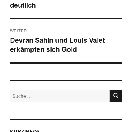
deutlich
Beitrag:
WEITER
Devran Sahin und Louis Valet
Nächster
erkämpfen sich Gold
Beitrag:
SU
Suche
nach:
KURZINFOS