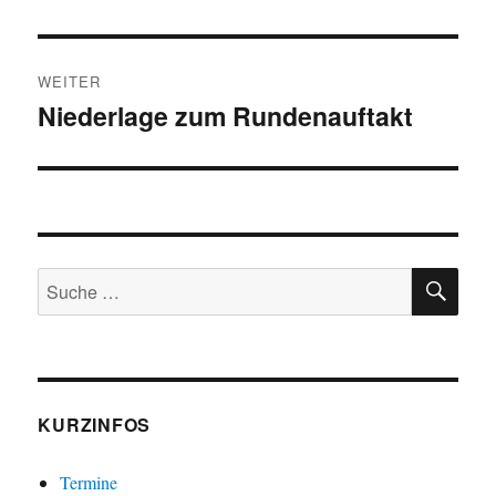
Beitrag:
WEITER
Niederlage zum Rundenauftakt
Nächster
Beitrag:
SU
Suche
nach:
KURZINFOS
Termine