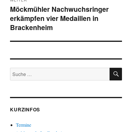
Möckmühler Nachwuchsringer
Nächster
erkämpfen vier Medaillen in
Beitrag:
Brackenheim
SU
Suche
nach:
KURZINFOS
Termine