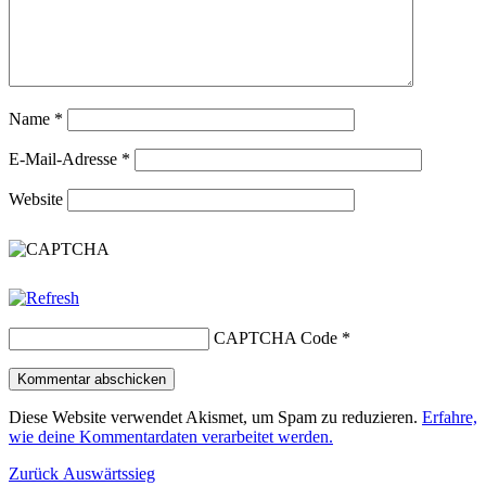
Name
*
E-Mail-Adresse
*
Website
CAPTCHA Code
*
Diese Website verwendet Akismet, um Spam zu reduzieren.
Erfahre,
wie deine Kommentardaten verarbeitet werden.
Beitragsnavigation
Vorheriger
Zurück
Auswärtssieg