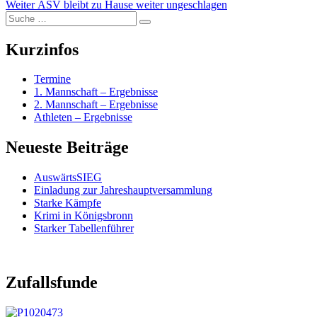
Nächster
Beitrag:
Weiter
ASV bleibt zu Hause weiter ungeschlagen
Suche
Beitrag:
Suchen
nach:
Kurzinfos
Termine
1. Mannschaft – Ergebnisse
2. Mannschaft – Ergebnisse
Athleten – Ergebnisse
Neueste Beiträge
AuswärtsSIEG
Einladung zur Jahreshauptversammlung
Starke Kämpfe
Krimi in Königsbronn
Starker Tabellenführer
Zufallsfunde