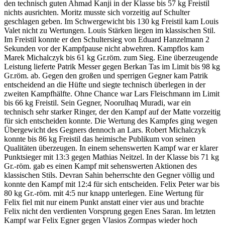
den technisch guten Ahmad Kanji in der Klasse bis 57 kg Freistil
nichts ausrichten. Moritz musste sich vorzeitig auf Schulter
geschlagen geben. Im Schwergewicht bis 130 kg Freistil kam Louis
Valet nicht zu Wertungen. Louis Stärken liegen im klassischen Stil.
Im Freistil konnte er den Schultersieg von Eduard Hanzelmann 2
Sekunden vor der Kampfpause nicht abwehren. Kampflos kam
Marek Michalczyk bis 61 kg Gr.röm. zum Sieg. Eine überzeugende
Leistung lieferte Patrik Messer gegen Berkan Tas im Limit bis 98 kg
Gr.röm. ab. Gegen den großen und sperrigen Gegner kam Patrik
entscheidend an die Hüfte und siegte technisch überlegen in der
zweiten Kampfhälfte. Ohne Chance war Lars Fleischmann im Limit
bis 66 kg Freistil. Sein Gegner, Noorulhaq Muradi, war ein
technisch sehr starker Ringer, der den Kampf auf der Matte vorzeitig
für sich entscheiden konnte. Die Wertung des Kampfes ging wegen
Übergewicht des Gegners dennoch an Lars. Robert Michalczyk
konnte bis 86 kg Freistil das heimische Publikum von seinen
Qualitäten überzeugen. In einem sehenswerten Kampf war er klarer
Punktsieger mit 13:3 gegen Mathias Neitzel. In der Klasse bis 71 kg
Gr.-röm. gab es einen Kampf mit sehenswerten Aktionen des
klassischen Stils. Devran Sahin beherrschte den Gegner völlig und
konnte den Kampf mit 12:4 für sich entscheiden. Felix Peter war bis
80 kg Gr.-röm. mit 4:5 nur knapp unterlegen. Eine Wertung für
Felix fiel mit nur einem Punkt anstatt einer vier aus und brachte
Felix nicht den verdienten Vorsprung gegen Enes Saran. Im letzten
Kampf war Felix Egner gegen Vlasios Zormpas wieder hoch