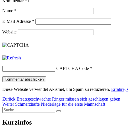
Kommentar
*
Name
*
E-Mail-Adresse
*
Website
CAPTCHA Code
*
Diese Website verwendet Akismet, um Spam zu reduzieren.
Erfahre,
Beitragsnavigation
Vorheriger
Zurück
Ersatzgeschwächte Ringer müssen sich geschlagen geben
Nächster
Beitrag:
Weiter
Schmerzhafte Niederlage für die erste Mannschaft
Suche
Beitrag:
Suchen
nach:
Kurzinfos