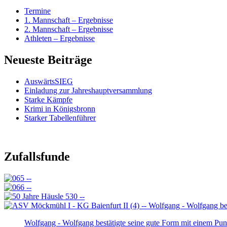
Termine
1. Mannschaft – Ergebnisse
2. Mannschaft – Ergebnisse
Athleten – Ergebnisse
Neueste Beiträge
AuswärtsSIEG
Einladung zur Jahreshauptversammlung
Starke Kämpfe
Krimi in Königsbronn
Starker Tabellenführer
Zufallsfunde
Wolfgang - Wolfgang bestätigte seine gute Form mit einem Pun