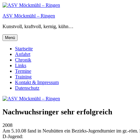
Zum
Inhalt
ASV Möckmühl – Ringen
springen
Kunstvoll, kraftvoll, kernig, kühn…
Menü
Startseite
Anfahrt
Chronik
Links
Termine
Training
Kontakt & Impressum
Datenschutz
Nachwuchsringer sehr erfolgreich
2008
Am 5.10.08 fand in Neuhütten ein Bezirks-Jugendturnier im gr.-röm. 
D-Jugend: