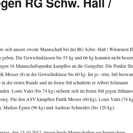
egen RG Schw. Hall /
e sich unsere zweite Mannschaft bei der RG Schw. Hall / Wüstenrot II
n geben. Die Gewichtsklassen bis 55 kg und 66 kg konnten nicht besetz
ngen 16 Mannschaftspunkte kampflos an die Gastgeber. Die Punkte für
k Messer (8) in der Gewichtsklasse bis 60 kg. Im gr.- röm. Stil bezwa
in der ersten Runde und im freien Stil schulterte er Albert Schmautz
den. Louis Valet (bis 74 kg) sicherte sich im freien Stil gegen Stiliano
tsieg. Für den ASV kämpften Patrik Messer (60 kg), Louis Valet (74 kg
), Markus Egner (96 kg) und Andreas Schneider (bis 120 kg).
ag, den 13.10.2012, ringen beide Mannschaften vor heimischem