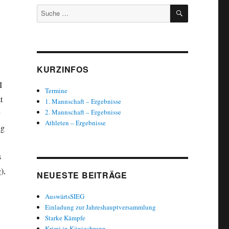
SUCHEN
Suche
nach:
KURZINFOS
I
Termine
t
1. Mannschaft – Ergebnisse
2. Mannschaft – Ergebnisse
Athleten – Ergebnisse
ng
s
),
NEUESTE BEITRÄGE
AuswärtsSIEG
Einladung zur Jahreshauptversammlung
Starke Kämpfe
Krimi in Königsbronn