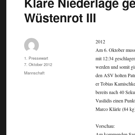
Klare Niederlage g
Wüstenrot III
2012
Am 6. Oktober musst
Autor
1. Pressewart
mit 12:34 geschlage
Veröffentlicht
7. Oktober 2012
werden und somit gi
am
Kategorien
Mannschaft
den ASV holten Patri
er Tobias Kamischke 
bereits nach 40 Sekun
Vasilidis einen Punk
Marco Klärle (84 kg
Vorschau:
Am kommenden Samst