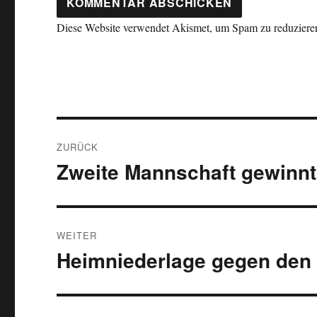
Diese Website verwendet Akismet, um Spam zu reduziere
Beitragsnavigation
ZURÜCK
Zweite Mannschaft gewinnt
Vorheriger
Beitrag:
WEITER
Heimniederlage gegen den
Nächster
Beitrag: