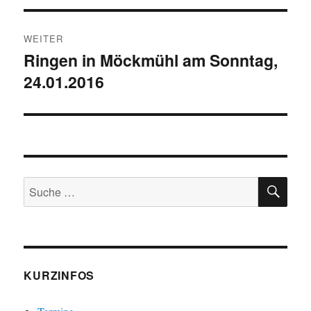
WEITER
Ringen in Möckmühl am Sonntag,
Nächster
24.01.2016
Beitrag:
SU
Suche
nach:
KURZINFOS