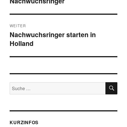
Nachwuchsringer
WEITER
Nachwuchsringer starten in
Nächster
Holland
Beitrag:
SU
Suche
nach:
KURZINFOS