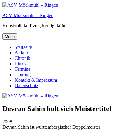
Zum
Inhalt
ASV Möckmühl – Ringen
springen
Kunstvoll, kraftvoll, kernig, kühn…
Menü
Startseite
Anfahrt
Chronik
Links
Termine
Training
Kontakt & Impressum
Datenschutz
Devran Sahin holt sich Meistertitel
2008
Devran Sahin ist württembergischer Doppelmeister