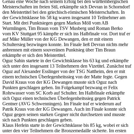
Genau eine Woche nach seinem Erfolg bei den württembergischen
Meisterschaften im freien Stil, erkämpfte sich Devran in Schorndorf
den Meistertitel bei den griechisch-römischen Meisterschaften. In
der Gewichtsklasse bis 58 kg waren insgesamt 10 Teilnehmer am
Start. Mit drei Punktsiegen gegen Markus Möll vom AB
Wurmlingen, Tim Braun vom TSV Musberg und Roman Berko
vom KV Stuttgart 95 kämpfte er sich ins Halbfinale vor. Dort traf er
auf Mike Müller von der KG Dewangen, den er mit einem
Schultersieg bezwingen konnte. Im Finale ließ Devran nichts mehr
anbrennen mit einem souveränen Punktsieg über Tim Braun
erkämpfte er sich den Meistertitel.
Oguz Sahin startete in der Gewichtsklasse bis 63 kg und erkämpfte
sich unter den insgesamt 13 Teilnehmern den Vizetitel. Zunächst traf
Oguz auf Alexander Esslinger von der TSG Nattheim, den er mit
einem technischen Überlegenheitssieg von der Matte fegte. Gegen
David Kraus von der KG Dewangen musste sich Oguz nach
Punkten geschlagen geben. Im Folgekampf bezwang er Felix
Rohrwasser vom SC Korb auf Schulter. Im Halbfinale erkämpfte
sich Oguz einen technischen Überlegenheitssieg gegen Patrick
Gentner (AVG Schwenningen). Im Finale traf er wiederum auf
Patrik Kraus von der KG Dewangen. Auch im Finale konnte sich
Oguz gegen seinen starken Gegner nicht durchsetzen und musste
sich nach Punkten geschlagen geben.
Klaus Herlein starte in der Gewichtsklasse bis 85 kg, wobei er sich
unter den vier Teilnehmern die Bronzemedaille sicherte. Im ersten