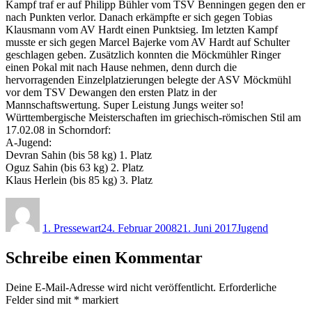
Kampf traf er auf Philipp Bühler vom TSV Benningen gegen den er
nach Punkten verlor. Danach erkämpfte er sich gegen Tobias
Klausmann vom AV Hardt einen Punktsieg. Im letzten Kampf
musste er sich gegen Marcel Bajerke vom AV Hardt auf Schulter
geschlagen geben. Zusätzlich konnten die Möckmühler Ringer
einen Pokal mit nach Hause nehmen, denn durch die
hervorragenden Einzelplatzierungen belegte der ASV Möckmühl
vor dem TSV Dewangen den ersten Platz in der
Mannschaftswertung. Super Leistung Jungs weiter so!
Württembergische Meisterschaften im griechisch-römischen Stil am
17.02.08 in Schorndorf:
A-Jugend:
Devran Sahin (bis 58 kg) 1. Platz
Oguz Sahin (bis 63 kg) 2. Platz
Klaus Herlein (bis 85 kg) 3. Platz
Autor
Veröffentlicht
Kategorien
am
1. Pressewart
24. Februar 2008
21. Juni 2017
Jugend
Schreibe einen Kommentar
Deine E-Mail-Adresse wird nicht veröffentlicht.
Erforderliche
Felder sind mit
*
markiert