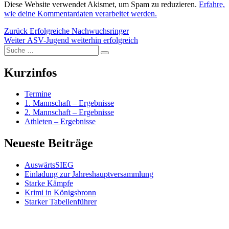
Diese Website verwendet Akismet, um Spam zu reduzieren.
Erfahre,
wie deine Kommentardaten verarbeitet werden.
Beitragsnavigation
Vorheriger
Zurück
Erfolgreiche Nachwuchsringer
Nächster
Beitrag:
Weiter
ASV-Jugend weiterhin erfolgreich
Suche
Beitrag:
Suchen
nach:
Kurzinfos
Termine
1. Mannschaft – Ergebnisse
2. Mannschaft – Ergebnisse
Athleten – Ergebnisse
Neueste Beiträge
AuswärtsSIEG
Einladung zur Jahreshauptversammlung
Starke Kämpfe
Krimi in Königsbronn
Starker Tabellenführer