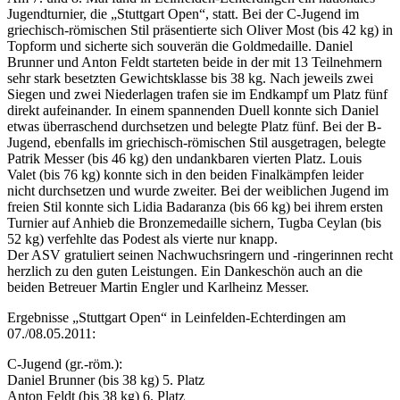
Jugendturnier, die „Stuttgart Open“, statt. Bei der C-Jugend im
griechisch-römischen Stil präsentierte sich Oliver Most (bis 42 kg) in
Topform und sicherte sich souverän die Goldmedaille. Daniel
Brunner und Anton Feldt starteten beide in der mit 13 Teilnehmern
sehr stark besetzten Gewichtsklasse bis 38 kg. Nach jeweils zwei
Siegen und zwei Niederlagen trafen sie im Endkampf um Platz fünf
direkt aufeinander. In einem spannenden Duell konnte sich Daniel
etwas überraschend durchsetzen und belegte Platz fünf. Bei der B-
Jugend, ebenfalls im griechisch-römischen Stil ausgetragen, belegte
Patrik Messer (bis 46 kg) den undankbaren vierten Platz. Louis
Valet (bis 76 kg) konnte sich in den beiden Finalkämpfen leider
nicht durchsetzen und wurde zweiter. Bei der weiblichen Jugend im
freien Stil konnte sich Lidia Badaranza (bis 66 kg) bei ihrem ersten
Turnier auf Anhieb die Bronzemedaille sichern, Tugba Ceylan (bis
52 kg) verfehlte das Podest als vierte nur knapp.
Der ASV gratuliert seinen Nachwuchsringern und -ringerinnen recht
herzlich zu den guten Leistungen. Ein Dankeschön auch an die
beiden Betreuer Martin Engler und Karlheinz Messer.
Ergebnisse „Stuttgart Open“ in Leinfelden-Echterdingen am
07./08.05.2011:
C-Jugend (gr.-röm.):
Daniel Brunner (bis 38 kg) 5. Platz
Anton Feldt (bis 38 kg) 6. Platz