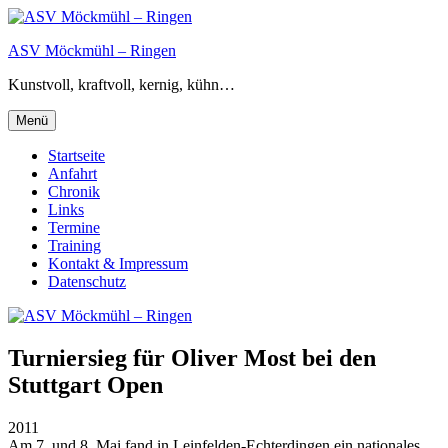
Zum
Inhalt
ASV Möckmühl – Ringen
springen
Kunstvoll, kraftvoll, kernig, kühn…
Menü
Startseite
Anfahrt
Chronik
Links
Termine
Training
Kontakt & Impressum
Datenschutz
Turniersieg für Oliver Most bei den
Stuttgart Open
2011
Am 7. und 8. Mai fand in Leinfelden-Echterdingen ein nationales