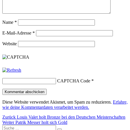
Name
*
E-Mail-Adresse
*
Website
CAPTCHA Code
*
Diese Website verwendet Akismet, um Spam zu reduzieren.
Erfahre,
wie deine Kommentardaten verarbeitet werden.
Beitragsnavigation
Vorheriger
Zurück
Louis Valet holt Bronze bei den Deutschen Meisterschaften
Nächster
Beitrag:
Weiter
Patrik Messer holt sich Gold
Suche
Beitrag: