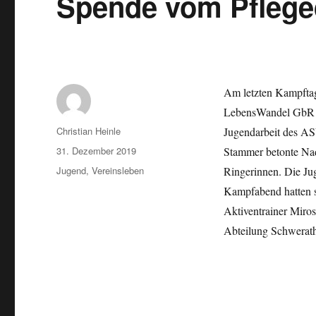
Spende vom Pflege
Am letzten Kampfta
LebensWandel GbR a
Autor
Christian Heinle
Jugendarbeit des AS
Veröffentlicht
31. Dezember 2019
Stammer betonte Nad
am
Kategorien
Jugend
,
Vereinsleben
Ringerinnen. Die Ju
Kampfabend hatten s
Aktiventrainer Miros
Abteilung Schwerath