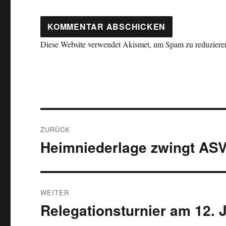
Diese Website verwendet Akismet, um Spam zu reduziere
Beitragsnavigation
ZURÜCK
Heimniederlage zwingt ASV 
Vorheriger
Beitrag:
WEITER
Relegationsturnier am 12. 
Nächster
Beitrag: