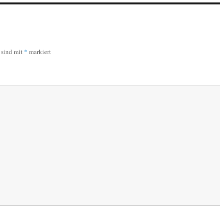
r sind mit
*
markiert