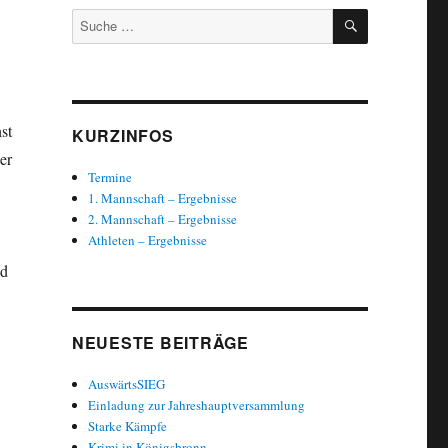
SUCHEN
Suche
nach:
st
KURZINFOS
er
Termine
1. Mannschaft – Ergebnisse
2. Mannschaft – Ergebnisse
Athleten – Ergebnisse
nd
NEUESTE BEITRÄGE
AuswärtsSIEG
Einladung zur Jahreshauptversammlung
Starke Kämpfe
Krimi in Königsbronn